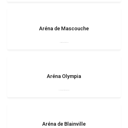
Aréna de Mascouche
840 rue Brien, Mascouche, Québec, J7K 2X3
Aréna Olympia
611, 20e Avenue, Deux-Montagnes, Québec, J7R 6B2
Aréna de Blainville