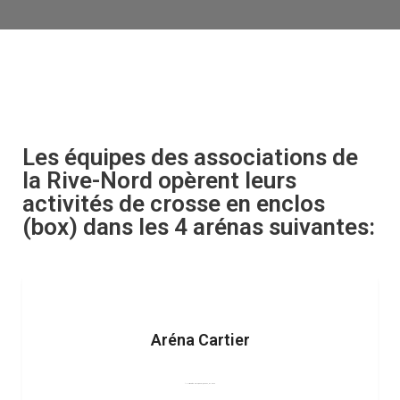
Les équipes des associations de
la Rive-Nord opèrent leurs
activités de crosse en enclos
(box) dans les 4 arénas suivantes:
Aréna Cartier
100 montée Major, Laval, Québec, H7N4S4